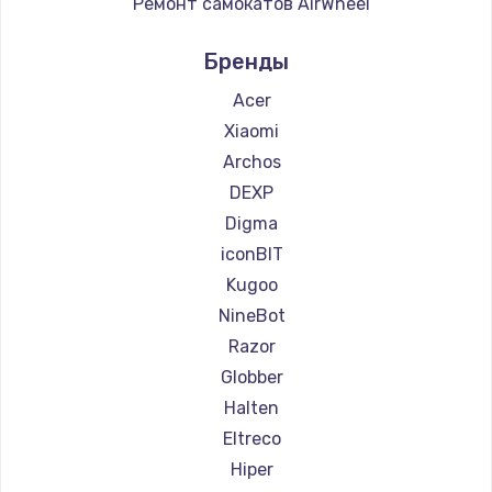
Ремонт самокатов AirWheel
Ремонт самокатов Midway by Yamato
Бренды
Ремонт самокатов Hunter
Ремонт самокатов Shorner
Acer
Ремонт самокатов Joyor
Xiaomi
Ремонт самокатов Minimotors
Archos
Ремонт самокатов Bork
DEXP
Ремонт самокатов Segway
Digma
Ремонт самокатов KIRIN
iconBIT
Kugoo
NineBot
Razor
Globber
Halten
Eltreco
Hiper