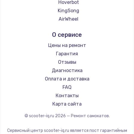
Hoverbot
KingSong
AirWheel
Midway by Yamato
О сервисе
Hunter
Shorner
Цены на ремонт
Joyor
Гарантия
Minimotors
Отзывы
Bork
Диагностика
Segway
Оплата и доставка
KIRIN
FAQ
Контакты
Карта сайта
© scooter-iq.ru
2026
— Ремонт самокатов.
Сервисный центр scooter-iq.ru является пост гарантийным