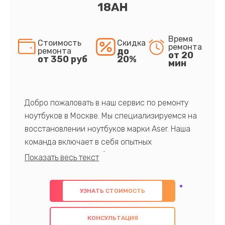
18AH
Время
Стоимость
Скидка
ремонта
до
ремонта
от 20
от 350 руб
20%
мин
Добро пожаловать в наш сервис по ремонту
ноутбуков в Москве. Мы специализируемся на
восстановлении ноутбуков марки Aser. Наша
команда включает в себя опытных
профессионалов с обширными знаниями и
многолетним опытом в данной области. Мы
предлагаем быстрый и качественный ремонт с
УЗНАТЬ СТОИМОСТЬ
использованием оригинальных компонентов, а
также гарантируем качество всех
КОНСУЛЬТАЦИЯ
проведенных работ. Наша цель - предоставить