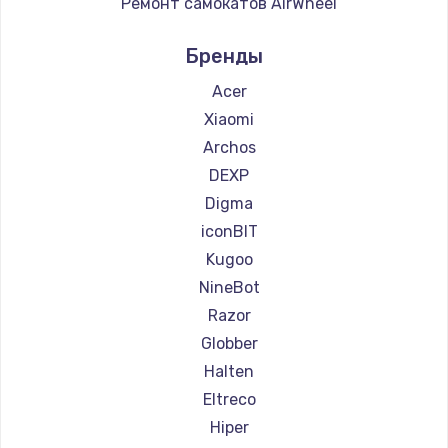
Ремонт самокатов AirWheel
Ремонт самокатов Midway by Yamato
Бренды
Ремонт самокатов Hunter
Ремонт самокатов Shorner
Acer
Ремонт самокатов Joyor
Xiaomi
Ремонт самокатов Minimotors
Archos
Ремонт самокатов Bork
DEXP
Ремонт самокатов Segway
Digma
Ремонт самокатов KIRIN
iconBIT
Kugoo
NineBot
Razor
Globber
Halten
Eltreco
Hiper