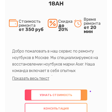
18AH
Время
Стоимость
Скидка
ремонта
до
ремонта
от 20
от 350 руб
20%
мин
Добро пожаловать в наш сервис по ремонту
ноутбуков в Москве. Мы специализируемся на
восстановлении ноутбуков марки Aser. Наша
команда включает в себя опытных
профессионалов с обширными знаниями и
многолетним опытом в данной области. Мы
предлагаем быстрый и качественный ремонт с
УЗНАТЬ СТОИМОСТЬ
использованием оригинальных компонентов, а
также гарантируем качество всех
КОНСУЛЬТАЦИЯ
проведенных работ. Наша цель - предоставить