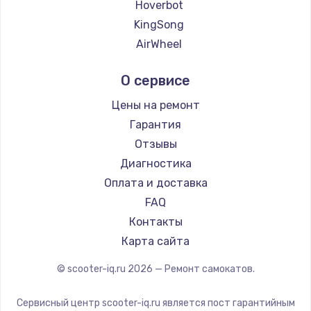
Hoverbot
KingSong
AirWheel
Midway by Yamato
О сервисе
Hunter
Shorner
Цены на ремонт
Joyor
Гарантия
Minimotors
Отзывы
Bork
Диагностика
Segway
Оплата и доставка
KIRIN
FAQ
Контакты
Карта сайта
© scooter-iq.ru
2026
— Ремонт самокатов.
Сервисный центр scooter-iq.ru является пост гарантийным