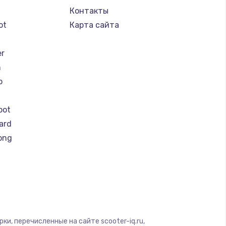
Контакты
ot
Карта сайта
er
n
o
bot
ard
ong
eel
y by Yamato
r
er
и, перечисленные на сайте scooter-iq.ru,
otors