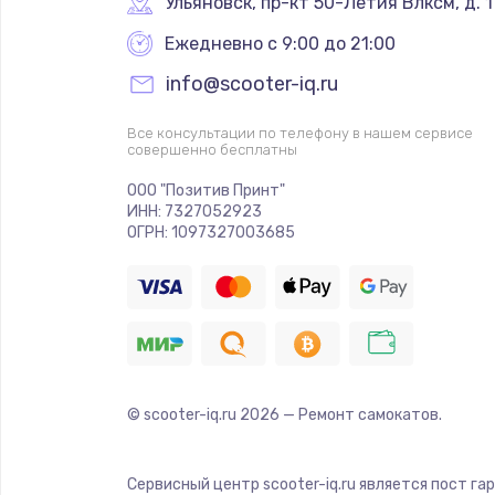
Ульяновск
,
 пр-кт 50-Летия Влксм, д. 1
Ежедневно с 9:00 до 21:00
info@scooter-iq.ru
Все консультации по телефону в нашем сервисе
совершенно бесплатны
ООО "Позитив Принт"
ИНН: 7327052923
ОГРН: 1097327003685
© scooter-iq.ru
2026
— Ремонт самокатов.
Сервисный центр scooter-iq.ru является пост га