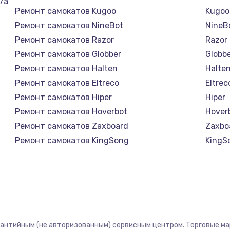
7а
Ремонт самокатов Kugoo
Kugoo
Ремонт самокатов NineBot
NineB
Ремонт самокатов Razor
Razor
Ремонт самокатов Globber
Globb
Ремонт самокатов Halten
Halte
Ремонт самокатов Eltreco
Eltrec
Ремонт самокатов Hiper
Hiper
Ремонт самокатов Hoverbot
Hover
Ремонт самокатов Zaxboard
Zaxbo
Ремонт самокатов KingSong
KingS
Ремонт самокатов AirWheel
AirWh
Ремонт самокатов Midway by Yamato
Midwa
Ремонт самокатов Hunter
Hunte
Ремонт самокатов Shorner
Shorn
Ремонт самокатов Joyor
Joyor
рантийным (не авторизованным) сервисным центром. Торговые марк
Ремонт самокатов Minimotors
Minim