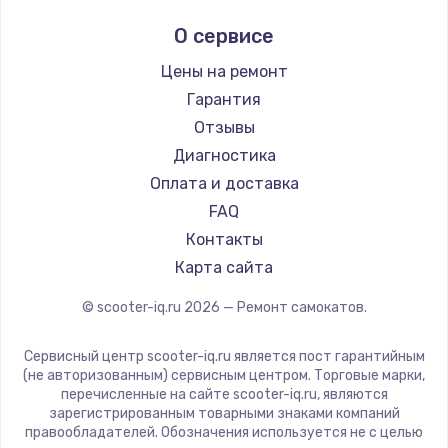
AirWheel
О сервисе
Midway by Yamato
Hunter
Цены на ремонт
Joyor
Гарантия
Minimotors
Отзывы
Bork
Диагностика
Segway
Оплата и доставка
KIRIN
FAQ
Контакты
Карта сайта
© scooter-iq.ru
2026
— Ремонт самокатов.
Сервисный центр scooter-iq.ru является пост гарантийным
(не авторизованным) сервисным центром. Торговые марки,
перечисленные на сайте scooter-iq.ru, являются
зарегистрированным товарными знаками компаний
правообладателей. Обозначения используется не с целью