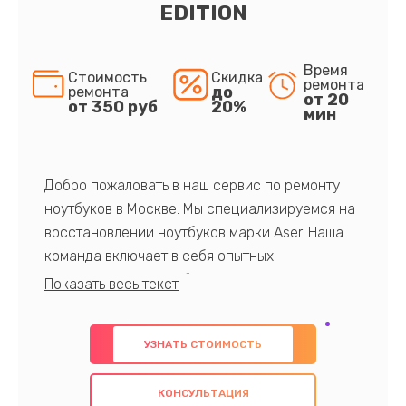
EDITION
Время
Стоимость
Скидка
ремонта
до
ремонта
от 20
от 350 руб
20%
мин
Добро пожаловать в наш сервис по ремонту
ноутбуков в Москве. Мы специализируемся на
восстановлении ноутбуков марки Aser. Наша
команда включает в себя опытных
профессионалов с обширными знаниями и
многолетним опытом в данной области. Мы
предлагаем быстрый и качественный ремонт с
УЗНАТЬ СТОИМОСТЬ
использованием оригинальных компонентов, а
также гарантируем качество всех
КОНСУЛЬТАЦИЯ
проведенных работ. Наша цель - предоставить