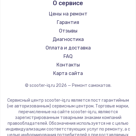
О сервисе
Midway by Yamato
Hunter
Цены на ремонт
Joyor
Гарантия
Minimotors
Отзывы
Bork
Диагностика
Segway
Оплата и доставка
KIRIN
FAQ
Контакты
Карта сайта
© scooter-iq.ru
2026
— Ремонт самокатов.
Сервисный центр scooter-iq.ru является пост гарантийным
(не авторизованным) сервисным центром. Торговые марки,
перечисленные на сайте scooter-iq.ru, являются
зарегистрированным товарными знаками компаний
правообладателей. Обозначения используется не с целью
индивидуализации соответствующих услуг по ремонту, а с
целью информирования потребителей о предоставляемых