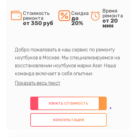
Время
Стоимость
Скидка
ремонта
до
ремонта
от 20
от 350 руб
20%
мин
Добро пожаловать в наш сервис по ремонту
ноутбуков в Москве. Мы специализируемся на
восстановлении ноутбуков марки Aser. Наша
команда включает в себя опытных
профессионалов с обширными знаниями и
многолетним опытом в данной области. Мы
предлагаем быстрый и качественный ремонт с
УЗНАТЬ СТОИМОСТЬ
использованием оригинальных компонентов, а
также гарантируем качество всех
КОНСУЛЬТАЦИЯ
проведенных работ. Наша цель - предоставить
клиентам надежное и профессиональное