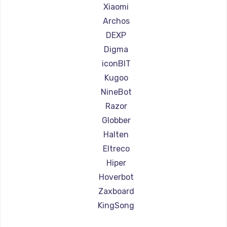
Ремонт самокатов Joyor
Xiaomi
Ремонт самокатов Minimotors
Archos
Ремонт самокатов Bork
DEXP
Ремонт самокатов Segway
Digma
Ремонт самокатов KIRIN
iconBIT
Kugoo
NineBot
Razor
Globber
Halten
Eltreco
Hiper
Hoverbot
Zaxboard
KingSong
AirWheel