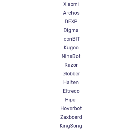
Ремонт самокатов Joyor
Xiaomi
Ремонт самокатов Minimotors
Archos
Ремонт самокатов Bork
DEXP
Ремонт самокатов Segway
Digma
Ремонт самокатов KIRIN
iconBIT
Kugoo
NineBot
Razor
Globber
Halten
Eltreco
Hiper
Hoverbot
Zaxboard
KingSong
AirWheel