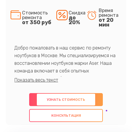
Время
Стоимость
Скидка
ремонта
до
ремонта
от 20
от 350 руб
20%
мин
Добро пожаловать в наш сервис по ремонту
ноутбуков в Москве. Мы специализируемся на
восстановлении ноутбуков марки Aser. Наша
команда включает в себя опытных
профессионалов с обширными знаниями и
многолетним опытом в данной области. Мы
предлагаем быстрый и качественный ремонт с
УЗНАТЬ СТОИМОСТЬ
использованием оригинальных компонентов, а
также гарантируем качество всех
КОНСУЛЬТАЦИЯ
проведенных работ. Наша цель - предоставить
клиентам надежное и профессиональное