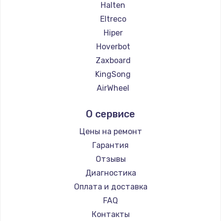
Halten
Eltreco
Hiper
Hoverbot
Zaxboard
KingSong
AirWheel
Midway by Yamato
О сервисе
Hunter
Shorner
Цены на ремонт
Joyor
Гарантия
Minimotors
Отзывы
Bork
Диагностика
Segway
Оплата и доставка
KIRIN
FAQ
Контакты