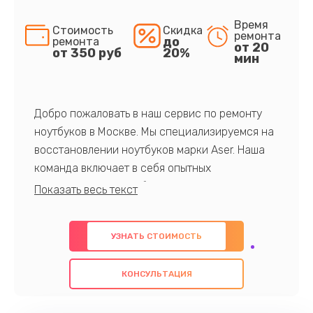
Время
Стоимость
Скидка
ремонта
до
ремонта
от 20
от 350 руб
20%
мин
Добро пожаловать в наш сервис по ремонту
ноутбуков в Москве. Мы специализируемся на
восстановлении ноутбуков марки Aser. Наша
команда включает в себя опытных
профессионалов с обширными знаниями и
многолетним опытом в данной области. Мы
предлагаем быстрый и качественный ремонт с
УЗНАТЬ СТОИМОСТЬ
использованием оригинальных компонентов, а
также гарантируем качество всех
КОНСУЛЬТАЦИЯ
проведенных работ. Наша цель - предоставить
клиентам надежное и профессиональное