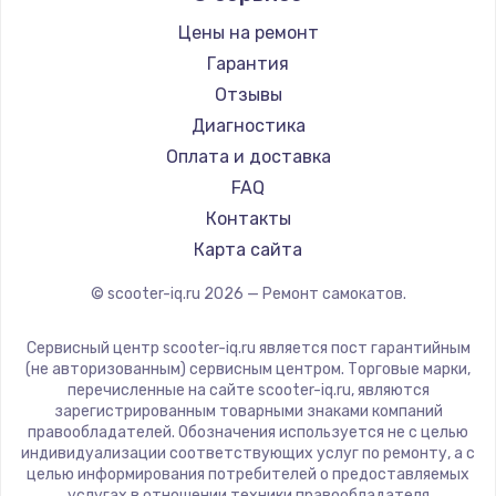
Hunter
Цены на ремонт
Shorner
Гарантия
Joyor
Отзывы
Minimotors
Диагностика
Bork
Оплата и доставка
Segway
FAQ
Контакты
Карта сайта
© scooter-iq.ru
2026
— Ремонт самокатов.
Сервисный центр scooter-iq.ru является пост гарантийным
(не авторизованным) сервисным центром. Торговые марки,
перечисленные на сайте scooter-iq.ru, являются
зарегистрированным товарными знаками компаний
правообладателей. Обозначения используется не с целью
индивидуализации соответствующих услуг по ремонту, а с
целью информирования потребителей о предоставляемых
услугах в отношении техники правообладателя