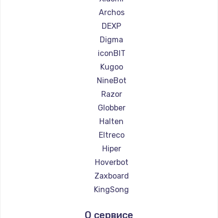
Ремонт самокатов Joyor
Archos
Ремонт самокатов Minimotors
DEXP
Ремонт самокатов Bork
Digma
Ремонт самокатов Segway
iconBIT
Kugoo
NineBot
Razor
Globber
Halten
Eltreco
Hiper
Hoverbot
Zaxboard
KingSong
AirWheel
О сервисе
Midway by Yamato