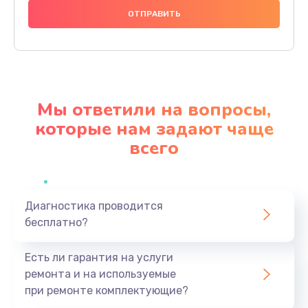
1000 руб.
Заказать
Ремонт материнской платы
4500 руб.
Мы ответили на вопросы,
Заказать
которые нам задают чаще
всего
Профилактическая чистка
1000 руб.
Заказать
Диагностика проводится
бесплатно?
Прошивка BIOS
1920 руб.
Есть ли гарантия на услуги
Заказать
ремонта и на используемые
при ремонте комплектующие?
Замена северного моста