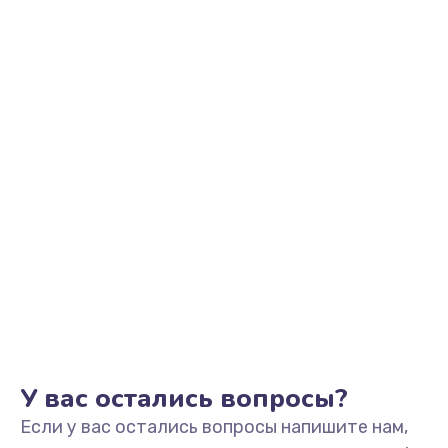
2500 руб.
Заказать
Замена видеоадаптера (видеокарты)
1800 руб.
Заказать
Замена, перепайка чипа
1300 руб.
Заказать
Замена HDMI-разъема
650 руб.
Заказать
У вас остались вопросы?
Если у вас остались вопросы напишите нам,
Замена/Pемонт карбюратора