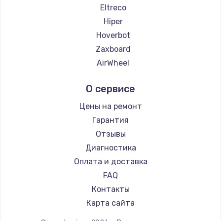
2500 руб.
Eltreco
Hiper
Заказать
Hoverbot
Замена электроконфорки
Zaxboard
1300 руб.
AirWheel
Midway by Yamato
Заказать
О сервисе
Hunter
Техобслуживание
Shorner
Цены на ремонт
900 руб.
Joyor
Гарантия
Minimotors
Заказать
Отзывы
Bork
Диагностика
Установка / подключение / демонтаж
Segway
Оплата и доставка
1300 руб.
KIRIN
FAQ
Заказать
Контакты
Карта сайта
Прошивка