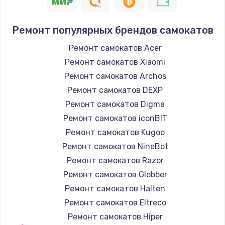
1400 руб.
Заказать
Ремонт популярных брендов самокатов
Замена / ремонт электронного модуля
Ремонт самокатов Acer
управления
Ремонт самокатов Xiaomi
600 руб.
Ремонт самокатов Archos
Заказать
Ремонт самокатов DEXP
Ремонт самокатов Digma
Замена конфорки
Ремонт самокатов iconBIT
1100 руб.
Ремонт самокатов Kugoo
Заказать
Ремонт самокатов NineBot
Ремонт самокатов Razor
Замена платы сенсора
Ремонт самокатов Globber
900 руб.
Ремонт самокатов Halten
Заказать
Ремонт самокатов Eltreco
Ремонт самокатов Hiper
Замена регулятора режимов конфорки