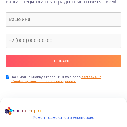
наши специалисты с радостью ответят вам!
1300 руб.
Заказать
Ремонт капиллярной трубки
400 руб.
Заказать
Замена блока питания
1000 руб.
Заказать
Нажимая на кнопку отправить я даю свое
согласие на
обработку моих персональных данных.
Прошивка / разблокировка
900 руб.
Заказать
scooter-iq.ru
Ремонт самокатов в Ульяновске
Замена термостата