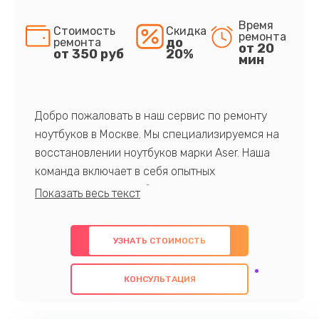
Время
Стоимость
Скидка
ремонта
до
ремонта
от 20
от 350 руб
20%
мин
Добро пожаловать в наш сервис по ремонту
ноутбуков в Москве. Мы специализируемся на
восстановлении ноутбуков марки Aser. Наша
команда включает в себя опытных
профессионалов с обширными знаниями и
многолетним опытом в данной области. Мы
предлагаем быстрый и качественный ремонт с
УЗНАТЬ СТОИМОСТЬ
использованием оригинальных компонентов, а
также гарантируем качество всех
КОНСУЛЬТАЦИЯ
проведенных работ. Наша цель - предоставить
клиентам надежное и профессиональное