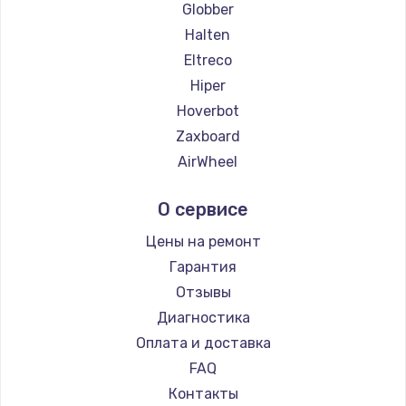
Globber
Halten
Eltreco
Hiper
Hoverbot
Zaxboard
AirWheel
Midway by Yamato
О сервисе
Hunter
Shorner
Цены на ремонт
Joyor
Гарантия
Minimotors
Отзывы
Bork
Диагностика
Segway
Оплата и доставка
KIRIN
FAQ
Контакты