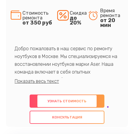
Время
Стоимость
Скидка
ремонта
до
ремонта
от 20
от 350 руб
20%
мин
Добро пожаловать в наш сервис по ремонту
ноутбуков в Москве. Мы специализируемся на
восстановлении ноутбуков марки Aser. Наша
команда включает в себя опытных
профессионалов с обширными знаниями и
многолетним опытом в данной области. Мы
предлагаем быстрый и качественный ремонт с
УЗНАТЬ СТОИМОСТЬ
использованием оригинальных компонентов, а
также гарантируем качество всех
КОНСУЛЬТАЦИЯ
проведенных работ. Наша цель - предоставить
клиентам надежное и профессиональное