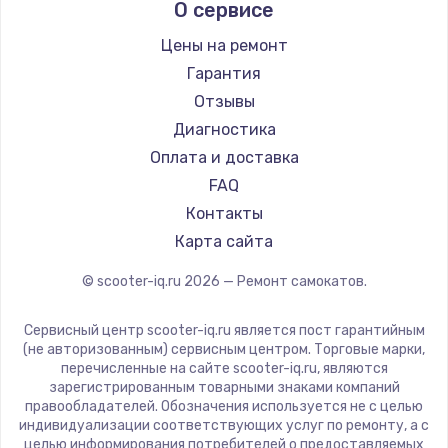
О сервисе
Hunter
Shorner
Цены на ремонт
Joyor
Гарантия
Minimotors
Отзывы
Bork
Диагностика
Segway
Оплата и доставка
KIRIN
FAQ
Контакты
Карта сайта
© scooter-iq.ru
2026
— Ремонт самокатов.
Сервисный центр scooter-iq.ru является пост гарантийным
(не авторизованным) сервисным центром. Торговые марки,
перечисленные на сайте scooter-iq.ru, являются
зарегистрированным товарными знаками компаний
правообладателей. Обозначения используется не с целью
индивидуализации соответствующих услуг по ремонту, а с
целью информирования потребителей о предоставляемых