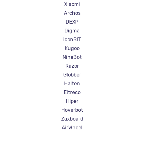
Ремонт самокатов Joyor
Xiaomi
Ремонт самокатов Minimotors
Archos
Ремонт самокатов Bork
DEXP
Ремонт самокатов Segway
Digma
Ремонт самокатов KIRIN
iconBIT
Kugoo
NineBot
Razor
Globber
Halten
Eltreco
Hiper
Hoverbot
Zaxboard
AirWheel
Midway by Yamato