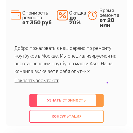
Время
Стоимость
Скидка
ремонта
до
ремонта
от 20
от 350 руб
20%
мин
Добро пожаловать в наш сервис по ремонту
ноутбуков в Москве. Мы специализируемся на
восстановлении ноутбуков марки Aser. Наша
команда включает в себя опытных
профессионалов с обширными знаниями и
многолетним опытом в данной области. Мы
предлагаем быстрый и качественный ремонт с
УЗНАТЬ СТОИМОСТЬ
использованием оригинальных компонентов, а
также гарантируем качество всех
КОНСУЛЬТАЦИЯ
проведенных работ. Наша цель - предоставить
клиентам надежное и профессиональное