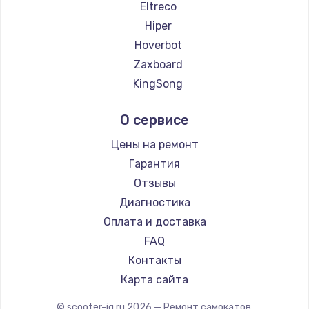
Eltreco
Hiper
Hoverbot
Zaxboard
KingSong
AirWheel
О сервисе
Midway by Yamato
Hunter
Цены на ремонт
Shorner
Гарантия
Minimotors
Отзывы
Bork
Диагностика
Segway
Оплата и доставка
KIRIN
FAQ
Контакты
Карта сайта
© scooter-iq.ru
2026
— Ремонт самокатов.