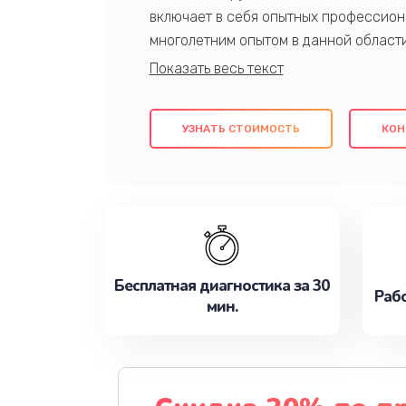
включает в себя опытных профессион
многолетним опытом в данной област
качественный ремонт с использовани
гарантируем качество всех проведенн
клиентам надежное и профессиональн
УЗНАТЬ СТОИМОСТЬ
КОН
потребности наилучшим образом. Не 
сейчас!
Бесплатная диагностика за 30
Рабо
мин.