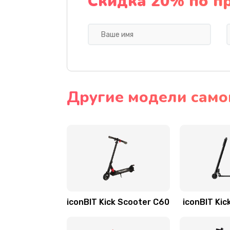
Скидка 20% по п
Другие модели самок
iconBIT Kick Scooter C60
iconBIT Kic