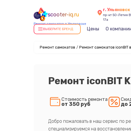
г. Ульяновск
scooter-iq.ru
пр-кт 50-Летия В
17а
Ремонт самокатов в Ульяновске
Цены
О компани
ВЫБЕРИТЕ БРЕНД
Ремонт самокатов
/
Ремонт самокатов iconBIT 
Ремонт iconBIT K
Стоимость ремонта
Ски
от 350 руб
до 
Добро пожаловать в наш сервис по ре
специализируемся на восстановлении