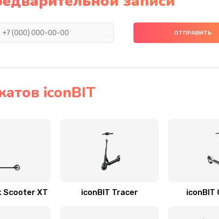
редварительной записи
атов iconBIT
k Scooter XT
iconBIT Tracer
iconBIT 