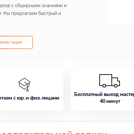
алов с обширными знаниями и
и. Мы предлагаем быстрый и
ем оригинальных компонентов, а также
ых работ. Наша цель - предоставить
ое обслуживание, удовлетворяя их
СУЛЬТАЦИЯ
медлите записаться на ремонт уже
Бесплатный выезд масте
таем с юр. и физ. лицами
40 минут