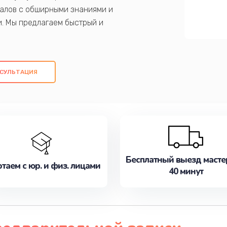
алов с обширными знаниями и
и. Мы предлагаем быстрый и
ем оригинальных компонентов, а также
ых работ. Наша цель - предоставить
ое обслуживание, удовлетворяя их
СУЛЬТАЦИЯ
медлите записаться на ремонт уже
Бесплатный выезд масте
таем с юр. и физ. лицами
40 минут