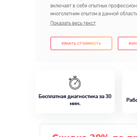
включает в себя опытных профессион
многолетним опытом в данной област
качественный ремонт с использовани
гарантируем качество всех проведенн
клиентам надежное и профессиональн
УЗНАТЬ СТОИМОСТЬ
КОН
потребности наилучшим образом. Не 
сейчас!
Бесплатная диагностика за 30
Рабо
мин.