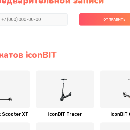
редварительной записи
атов iconBIT
k Scooter XT
iconBIT Tracer
iconBIT 