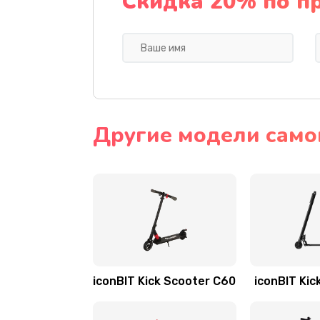
Скидка 20% по п
Другие модели самок
iconBIT Kick Scooter C60
iconBIT Kic