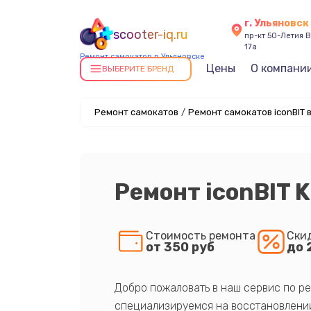
г. Ульяновск
scooter-iq.ru
пр-кт 50-Летия В
17а
Ремонт самокатов в Ульяновске
Цены
О компани
ВЫБЕРИТЕ БРЕНД
Ремонт самокатов
/
Ремонт самокатов iconBIT 
Ремонт iconBIT K
Стоимость ремонта
Ски
от 350 руб
до 
Добро пожаловать в наш сервис по ре
специализируемся на восстановлении