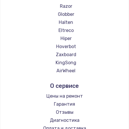
Razor
Globber
Halten
Eltreco
Hiper
Hoverbot
Zaxboard
KingSong
AirWheel
Midway by Yamato
О сервисе
Hunter
Shorner
Цены на ремонт
Joyor
Гарантия
Minimotors
Отзывы
Bork
Диагностика
Segway
Оплата и доставка