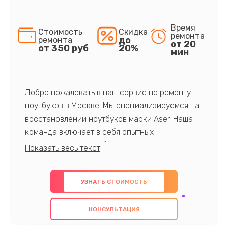
Время
Стоимость
Скидка
ремонта
до
ремонта
от 20
от 350 руб
20%
мин
Добро пожаловать в наш сервис по ремонту
ноутбуков в Москве. Мы специализируемся на
восстановлении ноутбуков марки Aser. Наша
команда включает в себя опытных
профессионалов с обширными знаниями и
многолетним опытом в данной области. Мы
предлагаем быстрый и качественный ремонт с
УЗНАТЬ СТОИМОСТЬ
использованием оригинальных компонентов, а
также гарантируем качество всех
КОНСУЛЬТАЦИЯ
проведенных работ. Наша цель - предоставить
клиентам надежное и профессиональное