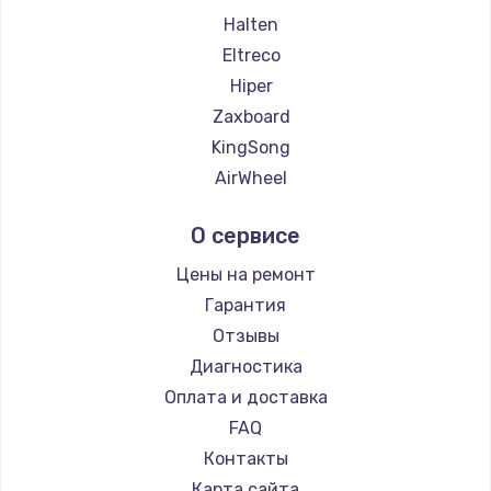
Halten
Eltreco
Hiper
Zaxboard
KingSong
AirWheel
Midway by Yamato
О сервисе
Hunter
Shorner
Цены на ремонт
Joyor
Гарантия
Minimotors
Отзывы
Bork
Диагностика
Segway
Оплата и доставка
KIRIN
FAQ
Контакты
Карта сайта