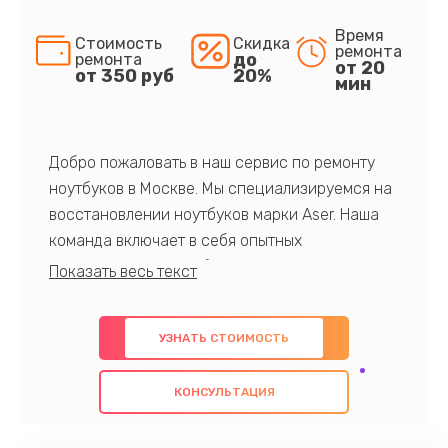
Время
Стоимость
Скидка
ремонта
до
ремонта
от 20
от 350 руб
20%
мин
Добро пожаловать в наш сервис по ремонту
ноутбуков в Москве. Мы специализируемся на
восстановлении ноутбуков марки Aser. Наша
команда включает в себя опытных
профессионалов с обширными знаниями и
многолетним опытом в данной области. Мы
предлагаем быстрый и качественный ремонт с
УЗНАТЬ СТОИМОСТЬ
использованием оригинальных компонентов, а
также гарантируем качество всех
КОНСУЛЬТАЦИЯ
проведенных работ. Наша цель - предоставить
клиентам надежное и профессиональное