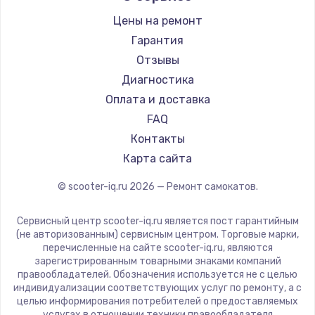
Shorner
Цены на ремонт
Joyor
Гарантия
Minimotors
Отзывы
Bork
Диагностика
Segway
Оплата и доставка
KIRIN
FAQ
Контакты
Карта сайта
© scooter-iq.ru
2026
— Ремонт самокатов.
Сервисный центр scooter-iq.ru является пост гарантийным
(не авторизованным) сервисным центром. Торговые марки,
перечисленные на сайте scooter-iq.ru, являются
зарегистрированным товарными знаками компаний
правообладателей. Обозначения используется не с целью
индивидуализации соответствующих услуг по ремонту, а с
целью информирования потребителей о предоставляемых
услугах в отношении техники правообладателя