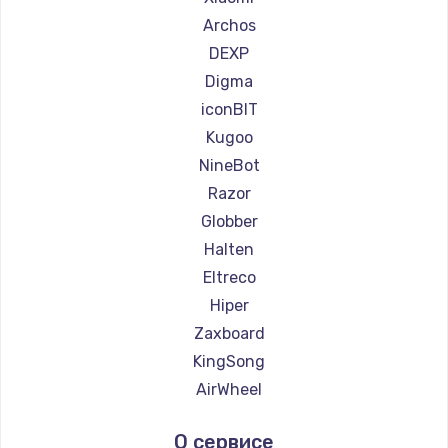
Ремонт самокатов Minimotors
Archos
Ремонт самокатов Bork
DEXP
Ремонт самокатов Segway
Digma
Ремонт самокатов KIRIN
iconBIT
Kugoo
NineBot
Razor
Globber
Halten
Eltreco
Hiper
Zaxboard
KingSong
AirWheel
Midway by Yamato
О сервисе
Hunter