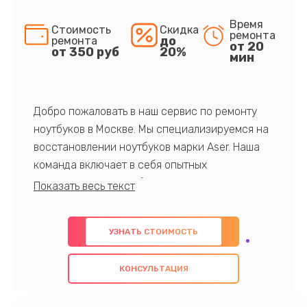
Время
Стоимость
Скидка
ремонта
до
ремонта
от 20
от 350 руб
20%
мин
Добро пожаловать в наш сервис по ремонту
ноутбуков в Москве. Мы специализируемся на
восстановлении ноутбуков марки Aser. Наша
команда включает в себя опытных
профессионалов с обширными знаниями и
многолетним опытом в данной области. Мы
предлагаем быстрый и качественный ремонт с
УЗНАТЬ СТОИМОСТЬ
использованием оригинальных компонентов, а
также гарантируем качество всех
КОНСУЛЬТАЦИЯ
проведенных работ. Наша цель - предоставить
клиентам надежное и профессиональное