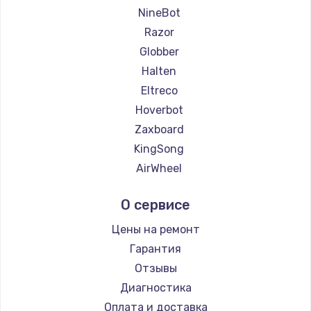
NineBot
Razor
Globber
Halten
Eltreco
Hoverbot
Zaxboard
KingSong
AirWheel
Midway by Yamato
О сервисе
Hunter
Shorner
Цены на ремонт
Joyor
Гарантия
Minimotors
Отзывы
Bork
Диагностика
Segway
Оплата и доставка