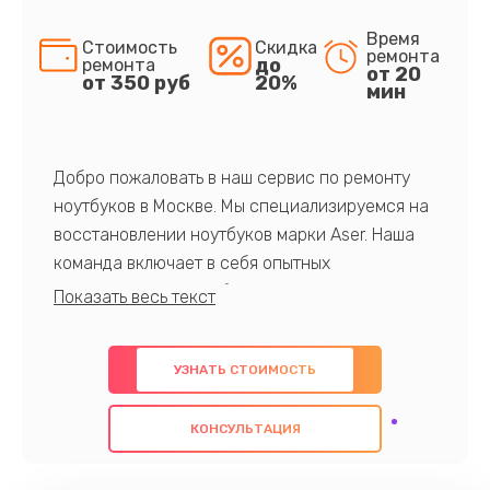
Время
Стоимость
Скидка
ремонта
до
ремонта
от 20
от 350 руб
20%
мин
Добро пожаловать в наш сервис по ремонту
ноутбуков в Москве. Мы специализируемся на
восстановлении ноутбуков марки Aser. Наша
команда включает в себя опытных
профессионалов с обширными знаниями и
многолетним опытом в данной области. Мы
предлагаем быстрый и качественный ремонт с
УЗНАТЬ СТОИМОСТЬ
использованием оригинальных компонентов, а
также гарантируем качество всех
КОНСУЛЬТАЦИЯ
проведенных работ. Наша цель - предоставить
клиентам надежное и профессиональное