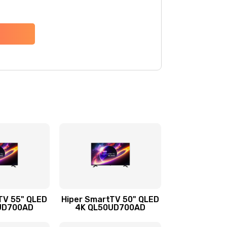
TV 55" QLED
Hiper SmartTV 50" QLED
UD700AD
4K QL50UD700AD