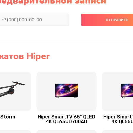
редварительной записи
атов Hiper
 Storm
Hiper SmartTV 65" QLED
Hiper Smart
4K QL65UD700AD
4K QL55