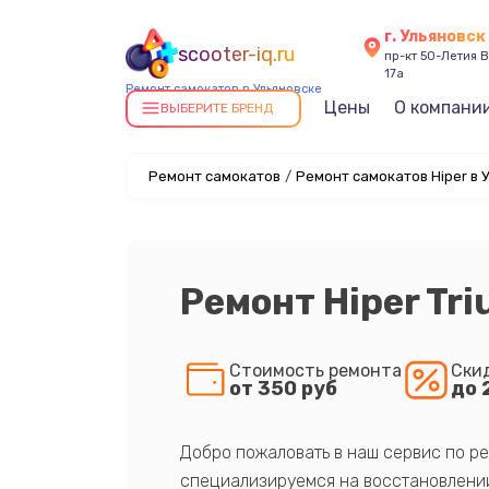
г. Ульяновск
scooter-iq.ru
пр-кт 50-Летия В
17а
Ремонт самокатов в Ульяновске
Цены
О компани
ВЫБЕРИТЕ БРЕНД
Ремонт самокатов
/
Ремонт самокатов Hiper в 
Ремонт Hiper Tr
Стоимость ремонта
Ски
от 350 руб
до 
Добро пожаловать в наш сервис по ре
специализируемся на восстановлении