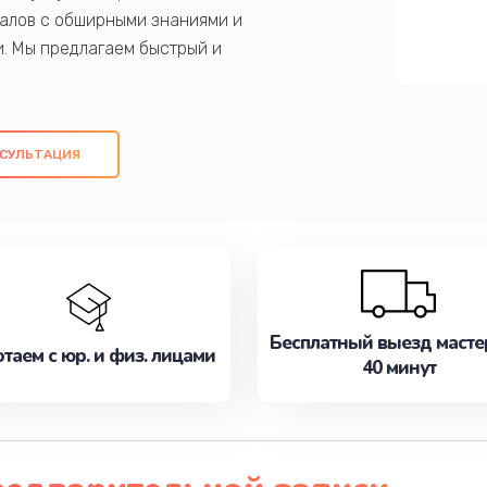
алов с обширными знаниями и
и. Мы предлагаем быстрый и
ем оригинальных компонентов, а также
ых работ. Наша цель - предоставить
ое обслуживание, удовлетворяя их
СУЛЬТАЦИЯ
медлите записаться на ремонт уже
Бесплатный выезд масте
таем с юр. и физ. лицами
40 минут