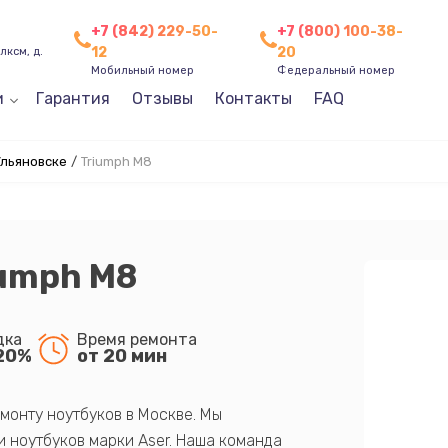
+7 (842) 229-50-
+7 (800) 100-38-
12
20
лксм, д.
Мобильный номер
Федеральный номер
и
Гарантия
Отзывы
Контакты
FAQ
Ульяновске
/
Triumph M8
iumph M8
дка
Время ремонта
20%
от 20 мин
монту ноутбуков в Москве. Мы
 ноутбуков марки Aser. Наша команда