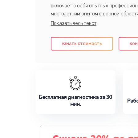
включает в себя опытных профессион
многолетним опытом в данной област
качественный ремонт с использовани
гарантируем качество всех проведенн
клиентам надежное и профессиональн
УЗНАТЬ СТОИМОСТЬ
КОН
потребности наилучшим образом. Не 
сейчас!
Бесплатная диагностика за 30
Рабо
мин.