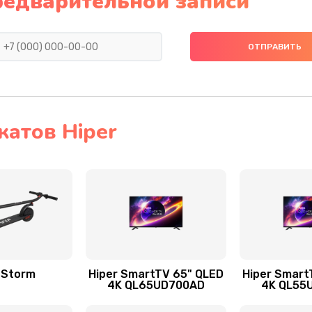
редварительной записи
атов Hiper
 Storm
Hiper SmartTV 65" QLED
Hiper Smart
4K QL65UD700AD
4K QL55