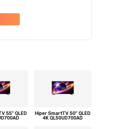
TV 55" QLED
Hiper SmartTV 50" QLED
UD700AD
4K QL50UD700AD