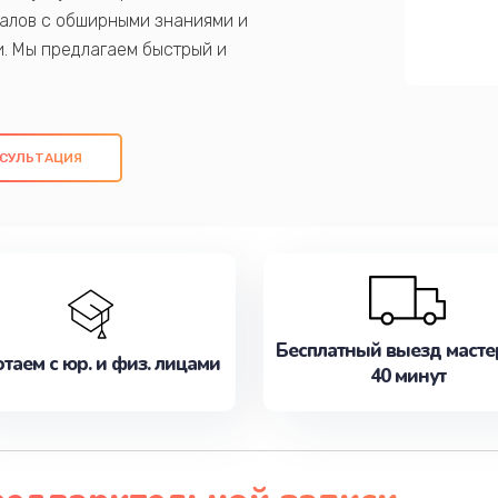
алов с обширными знаниями и
и. Мы предлагаем быстрый и
ем оригинальных компонентов, а также
ых работ. Наша цель - предоставить
ое обслуживание, удовлетворяя их
СУЛЬТАЦИЯ
медлите записаться на ремонт уже
Бесплатный выезд масте
таем с юр. и физ. лицами
40 минут