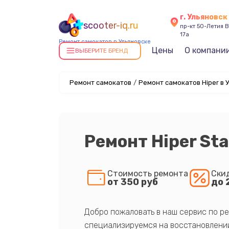
г. Ульяновск
scooter-iq.ru
пр-кт 50-Летия В
17а
Ремонт самокатов в Ульяновске
Цены
О компани
ВЫБЕРИТЕ БРЕНД
Ремонт самокатов
/
Ремонт самокатов Hiper в 
Ремонт Hiper St
Стоимость ремонта
Ски
от 350 руб
до 
Добро пожаловать в наш сервис по ре
специализируемся на восстановлении