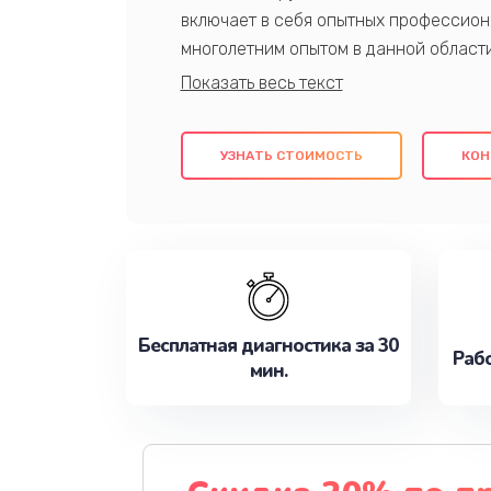
включает в себя опытных профессион
многолетним опытом в данной област
качественный ремонт с использовани
гарантируем качество всех проведенн
клиентам надежное и профессиональн
УЗНАТЬ СТОИМОСТЬ
КОН
потребности наилучшим образом. Не 
сейчас!
Бесплатная диагностика за 30
Рабо
мин.