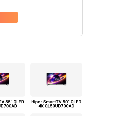
TV 55" QLED
Hiper SmartTV 50" QLED
UD700AD
4K QL50UD700AD