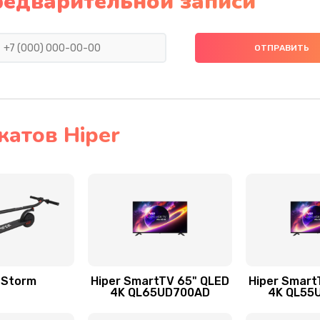
редварительной записи
атов Hiper
 Storm
Hiper SmartTV 65" QLED
Hiper Smart
4K QL65UD700AD
4K QL55