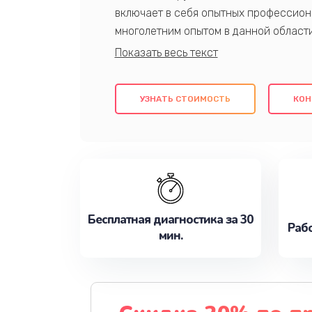
включает в себя опытных профессион
многолетним опытом в данной област
качественный ремонт с использовани
гарантируем качество всех проведенн
клиентам надежное и профессиональн
УЗНАТЬ СТОИМОСТЬ
КОН
потребности наилучшим образом. Не 
сейчас!
Бесплатная диагностика за 30
Рабо
мин.