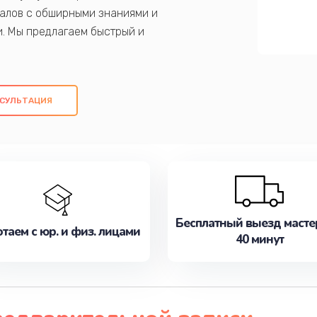
алов с обширными знаниями и
и. Мы предлагаем быстрый и
ем оригинальных компонентов, а также
ых работ. Наша цель - предоставить
ое обслуживание, удовлетворяя их
СУЛЬТАЦИЯ
медлите записаться на ремонт уже
Бесплатный выезд масте
таем с юр. и физ. лицами
40 минут