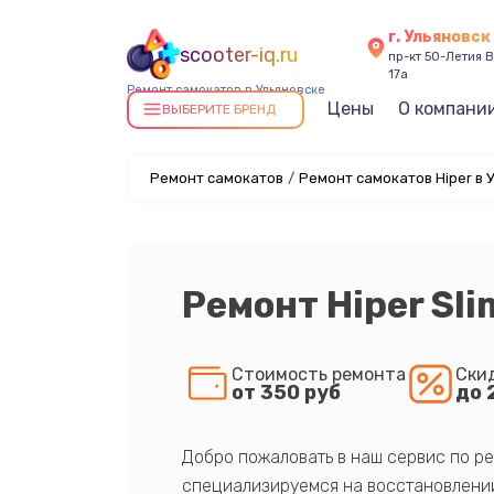
г. Ульяновск
scooter-iq.ru
пр-кт 50-Летия В
17а
Ремонт самокатов в Ульяновске
Цены
О компани
ВЫБЕРИТЕ БРЕНД
Ремонт самокатов
/
Ремонт самокатов Hiper в 
Ремонт Hiper Sl
Стоимость ремонта
Ски
от 350 руб
до 
Добро пожаловать в наш сервис по ре
специализируемся на восстановлении