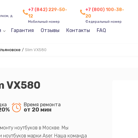
+7 (842) 229-50-
+7 (800) 100-38-
12
20
лксм, д.
Мобильный номер
Федеральный номер
и
Гарантия
Отзывы
Контакты
FAQ
Ульяновске
/
Slim VX580
im VX580
дка
Время ремонта
20%
от 20 мин
монту ноутбуков в Москве. Мы
 ноутбуков марки Aser. Наша команда