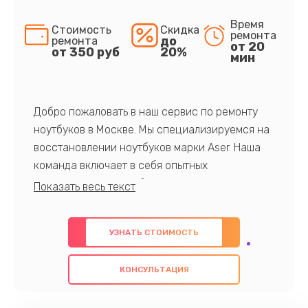
Время
Стоимость
Скидка
ремонта
до
ремонта
от 20
от 350 руб
20%
мин
Добро пожаловать в наш сервис по ремонту
ноутбуков в Москве. Мы специализируемся на
восстановлении ноутбуков марки Aser. Наша
команда включает в себя опытных
профессионалов с обширными знаниями и
многолетним опытом в данной области. Мы
предлагаем быстрый и качественный ремонт с
УЗНАТЬ СТОИМОСТЬ
использованием оригинальных компонентов, а
также гарантируем качество всех
КОНСУЛЬТАЦИЯ
проведенных работ. Наша цель - предоставить
клиентам надежное и профессиональное