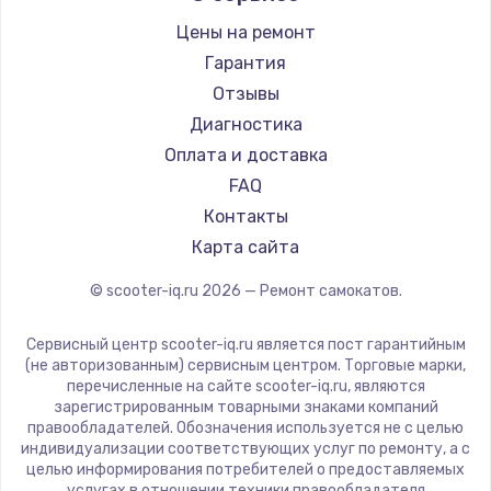
Shorner
Цены на ремонт
Joyor
Гарантия
Minimotors
Отзывы
Bork
Диагностика
Segway
Оплата и доставка
KIRIN
FAQ
Контакты
Карта сайта
© scooter-iq.ru
2026
— Ремонт самокатов.
Сервисный центр scooter-iq.ru является пост гарантийным
(не авторизованным) сервисным центром. Торговые марки,
перечисленные на сайте scooter-iq.ru, являются
зарегистрированным товарными знаками компаний
правообладателей. Обозначения используется не с целью
индивидуализации соответствующих услуг по ремонту, а с
целью информирования потребителей о предоставляемых
услугах в отношении техники правообладателя