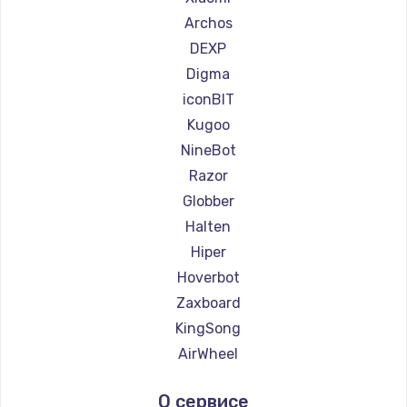
Ремонт самокатов Minimotors
Archos
Ремонт самокатов Bork
DEXP
Ремонт самокатов Segway
Digma
Ремонт самокатов KIRIN
iconBIT
Kugoo
NineBot
Razor
Globber
Halten
Hiper
Hoverbot
Zaxboard
KingSong
AirWheel
Midway by Yamato
О сервисе
Hunter