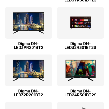
LED39R301BT2S
Замена термопасты
960 руб.
Заказать
Замена системы охлаждения
1295 руб.
Digma DM-
Digma DM-
LED39R201BT2
LED32R301BT2S
Заказать
Замена процессора
1395 руб.
Заказать
Замена оперативной памяти
Digma DM-
Digma DM-
LED32R201BT2
LED24R301BT2S
690 руб.
Заказать