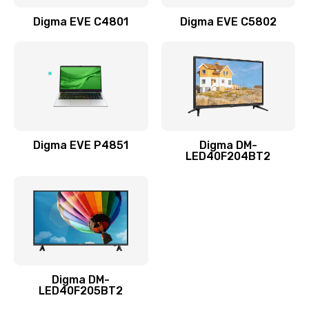
Заказать
Digma EVE C4801
Digma EVE C5802
Замена жесткого диска
490 руб.
Заказать
Замена видеокарты
1895 руб.
Digma EVE P4851
Digma DM-
LED40F204BT2
Заказать
Ремонт разъема питания
990 руб.
Заказать
Digma DM-
Замена видеочипа
LED40F205BT2
2990 руб.