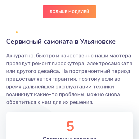
Заказать
БОЛЬШЕ МОДЕЛЕЙ
Настройка BIOS
1490 руб.
Сервисный самоката в Ульяновске
Заказать
Аккуратно, быстро и качественно наши мастера
Настройка ОС
проведут ремонт гироскутера, электросамоката
1060 руб.
или другого девайса. На постремонтный период
предоставляется гарантия, поэтому если во
Заказать
время дальнейшей эксплуатации техники
возникнут какие-то проблемы, можно снова
Чистка от пыли
обратиться к нам для их решения.
890 руб.
Заказать
5
Замена южного моста