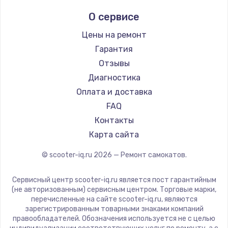
Midway by Yamato
О сервисе
Hunter
Shorner
Цены на ремонт
Joyor
Гарантия
Minimotors
Отзывы
Bork
Диагностика
Segway
Оплата и доставка
KIRIN
FAQ
Контакты
Карта сайта
© scooter-iq.ru
2026
— Ремонт самокатов.
Сервисный центр scooter-iq.ru является пост гарантийным
(не авторизованным) сервисным центром. Торговые марки,
перечисленные на сайте scooter-iq.ru, являются
зарегистрированным товарными знаками компаний
правообладателей. Обозначения используется не с целью