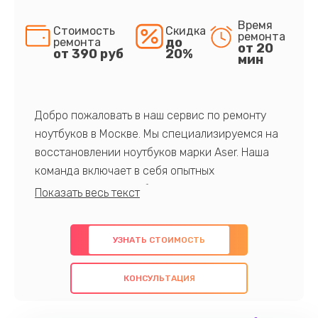
Время
Стоимость
Скидка
ремонта
до
ремонта
от 20
от 390 руб
20%
мин
Добро пожаловать в наш сервис по ремонту
ноутбуков в Москве. Мы специализируемся на
восстановлении ноутбуков марки Aser. Наша
команда включает в себя опытных
профессионалов с обширными знаниями и
многолетним опытом в данной области. Мы
предлагаем быстрый и качественный ремонт с
УЗНАТЬ СТОИМОСТЬ
использованием оригинальных компонентов, а
также гарантируем качество всех
КОНСУЛЬТАЦИЯ
проведенных работ. Наша цель - предоставить
клиентам надежное и профессиональное