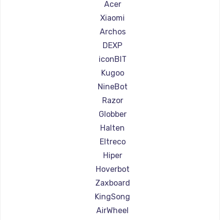
Ремонт самокатов Shorner
Acer
Ремонт самокатов Joyor
Xiaomi
Ремонт самокатов Minimotors
Archos
Ремонт самокатов Bork
DEXP
Ремонт самокатов Segway
iconBIT
Ремонт самокатов KIRIN
Kugoo
NineBot
Razor
Globber
Halten
Eltreco
Hiper
Hoverbot
Zaxboard
KingSong
AirWheel