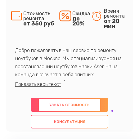
Время
Стоимость
Скидка
ремонта
до
ремонта
от 20
от 350 руб
20%
мин
Добро пожаловать в наш сервис по ремонту
ноутбуков в Москве. Мы специализируемся на
восстановлении ноутбуков марки Aser. Наша
команда включает в себя опытных
профессионалов с обширными знаниями и
многолетним опытом в данной области. Мы
предлагаем быстрый и качественный ремонт с
УЗНАТЬ СТОИМОСТЬ
использованием оригинальных компонентов, а
также гарантируем качество всех
КОНСУЛЬТАЦИЯ
проведенных работ. Наша цель - предоставить
клиентам надежное и профессиональное