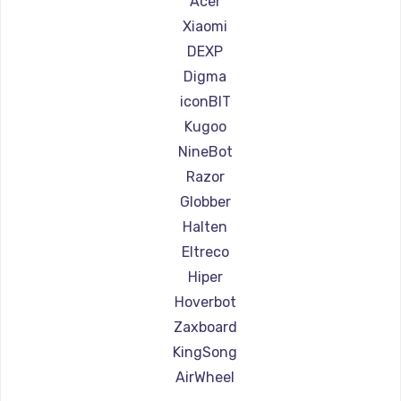
Acer
Ремонт самокатов Joyor
Xiaomi
Ремонт самокатов Minimotors
DEXP
Ремонт самокатов Bork
Digma
Ремонт самокатов Segway
iconBIT
Ремонт самокатов KIRIN
Kugoo
NineBot
Razor
Globber
Halten
Eltreco
Hiper
Hoverbot
Zaxboard
KingSong
AirWheel