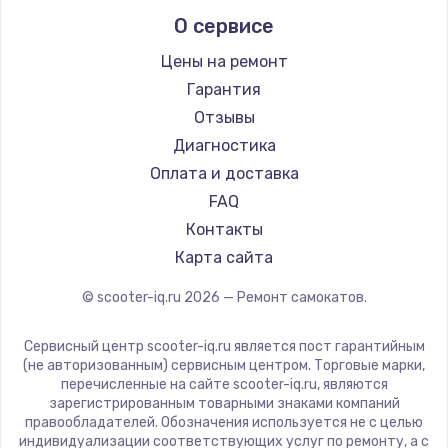
Midway by Yamato
О сервисе
Hunter
Shorner
Цены на ремонт
Joyor
Гарантия
Minimotors
Отзывы
Bork
Диагностика
Segway
Оплата и доставка
KIRIN
FAQ
Контакты
Карта сайта
© scooter-iq.ru
2026
— Ремонт самокатов.
Сервисный центр scooter-iq.ru является пост гарантийным
(не авторизованным) сервисным центром. Торговые марки,
перечисленные на сайте scooter-iq.ru, являются
зарегистрированным товарными знаками компаний
правообладателей. Обозначения используется не с целью
индивидуализации соответствующих услуг по ремонту, а с