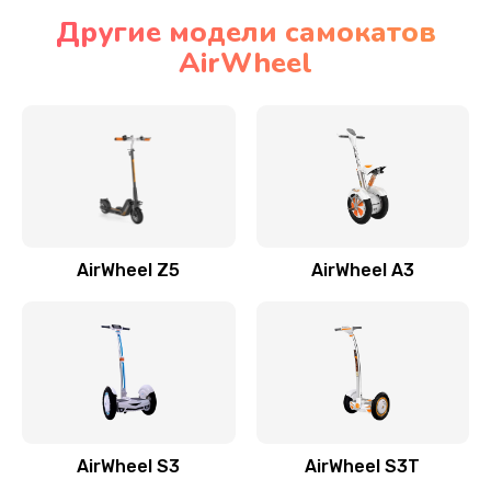
Другие модели самокатов
AirWheel
AirWheel Z5
AirWheel A3
AirWheel S3
AirWheel S3T