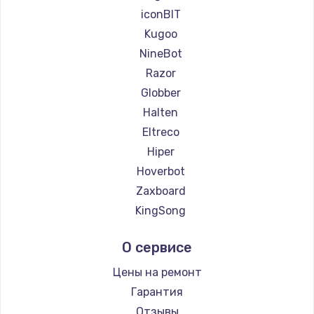
Ремонт самокатов KIRIN
iconBIT
Kugoo
NineBot
Razor
Globber
Halten
Eltreco
Hiper
Hoverbot
Zaxboard
KingSong
Midway by Yamato
О сервисе
Hunter
Shorner
Цены на ремонт
Joyor
Гарантия
Minimotors
Отзывы