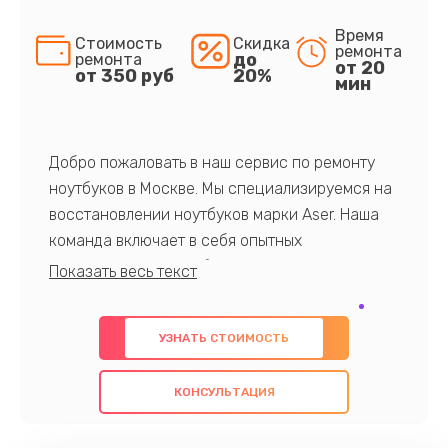
Время
Стоимость
Скидка
ремонта
до
ремонта
от 20
от 350 руб
20%
мин
Добро пожаловать в наш сервис по ремонту
ноутбуков в Москве. Мы специализируемся на
восстановлении ноутбуков марки Aser. Наша
команда включает в себя опытных
профессионалов с обширными знаниями и
многолетним опытом в данной области. Мы
предлагаем быстрый и качественный ремонт с
УЗНАТЬ СТОИМОСТЬ
использованием оригинальных компонентов, а
также гарантируем качество всех
КОНСУЛЬТАЦИЯ
проведенных работ. Наша цель - предоставить
клиентам надежное и профессиональное