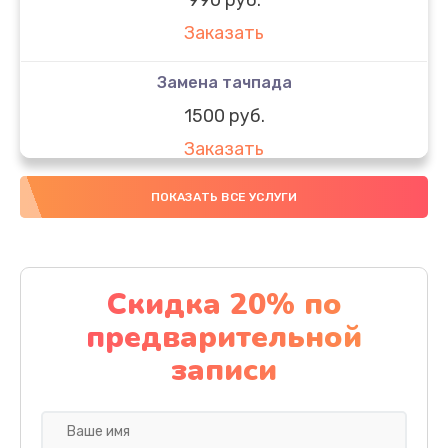
Заказать
Замена тачпада
1500 руб.
Заказать
Замена южного моста
ПОКАЗАТЬ ВСЕ УСЛУГИ
1950 руб.
Заказать
Скидка 20% по
Чистка от пыли
предварительной
1060 руб.
записи
Заказать
Настройка ОС