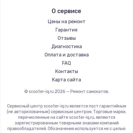
Midway by Yamato
О сервисе
Hunter
Shorner
Цены на ремонт
Joyor
Гарантия
Minimotors
Отзывы
Bork
Диагностика
Segway
Оплата и доставка
KIRIN
FAQ
Контакты
Карта сайта
© scooter-iq.ru
2026
— Ремонт самокатов.
Сервисный центр scooter-iq.ru является пост гарантийным
(не авторизованным) сервисным центром. Торговые марки,
перечисленные на сайте scooter-iq.ru, являются
зарегистрированным товарными знаками компаний
правообладателей. Обозначения используется не с целью