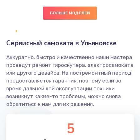
БОЛЬШЕ МОДЕЛЕЙ
Замена экрана
1095 руб.
Заказать
Сервисный самоката в Ульяновске
Замена северного моста
Аккуратно, быстро и качественно наши мастера
1950 руб.
проведут ремонт гироскутера, электросамоката
Заказать
или другого девайса. На постремонтный период
предоставляется гарантия, поэтому если во
Ремонт цепей питания
время дальнейшей эксплуатации техники
возникнут какие-то проблемы, можно снова
2500 руб.
обратиться к нам для их решения.
Заказать
5
Замена жесткого диска
660 руб.