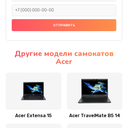
930 руб.
Заказать
Ремонт подсветки
1200 руб.
Заказать
Другие модели самокатов
Acer
Настройка BIOS
650 руб.
Заказать
Замена видеочипа
2500 руб.
Заказать
Acer Extensa 15
Acer TravelMate B5 14
Ремонт разъема питания