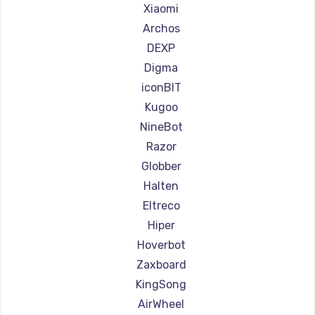
Ремонт самокатов Shorner
Xiaomi
Ремонт самокатов Joyor
Archos
Ремонт самокатов Minimotors
DEXP
Ремонт самокатов Bork
Digma
Ремонт самокатов Segway
iconBIT
Ремонт самокатов KIRIN
Kugoo
NineBot
Razor
Globber
Halten
Eltreco
Hiper
Hoverbot
Zaxboard
KingSong
AirWheel