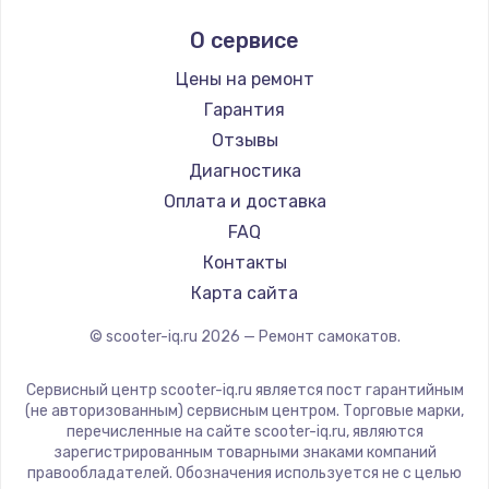
Midway by Yamato
О сервисе
Hunter
Shorner
Цены на ремонт
Joyor
Гарантия
Minimotors
Отзывы
Bork
Диагностика
Segway
Оплата и доставка
KIRIN
FAQ
Контакты
Карта сайта
© scooter-iq.ru
2026
— Ремонт самокатов.
Сервисный центр scooter-iq.ru является пост гарантийным
(не авторизованным) сервисным центром. Торговые марки,
перечисленные на сайте scooter-iq.ru, являются
зарегистрированным товарными знаками компаний
правообладателей. Обозначения используется не с целью