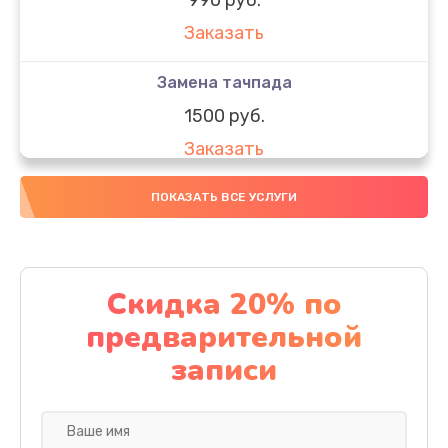
Заказать
Замена тачпада
1500 руб.
Заказать
Замена южного моста
ПОКАЗАТЬ ВСЕ УСЛУГИ
1950 руб.
Заказать
Скидка 20% по
Чистка от пыли
предварительной
1060 руб.
записи
Заказать
Настройка ОС