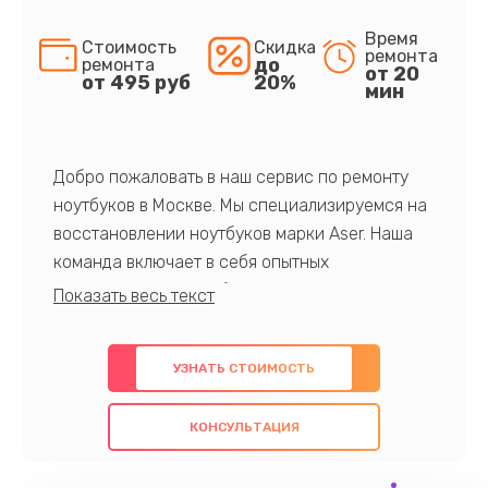
Время
Стоимость
Скидка
ремонта
до
ремонта
от 20
от 495 руб
20%
мин
Добро пожаловать в наш сервис по ремонту
ноутбуков в Москве. Мы специализируемся на
восстановлении ноутбуков марки Aser. Наша
команда включает в себя опытных
профессионалов с обширными знаниями и
многолетним опытом в данной области. Мы
предлагаем быстрый и качественный ремонт с
УЗНАТЬ СТОИМОСТЬ
использованием оригинальных компонентов, а
также гарантируем качество всех
КОНСУЛЬТАЦИЯ
проведенных работ. Наша цель - предоставить
клиентам надежное и профессиональное