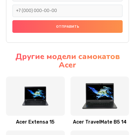
930 руб.
Заказать
Ремонт подсветки
1200 руб.
Заказать
Другие модели самокатов
Acer
Настройка BIOS
650 руб.
Заказать
Замена видеочипа
2500 руб.
Заказать
Acer Extensa 15
Acer TravelMate B5 14
Ремонт разъема питания