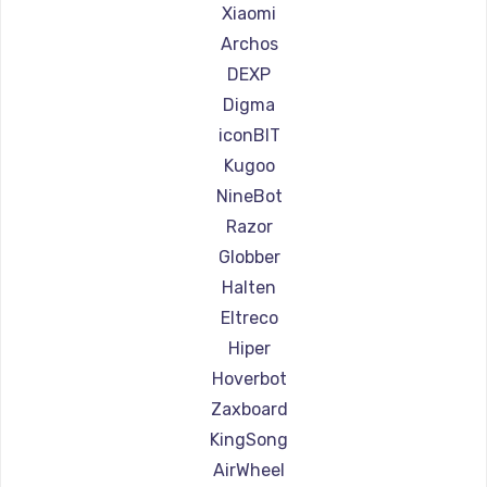
Ремонт самокатов Shorner
Xiaomi
Ремонт самокатов Joyor
Archos
Ремонт самокатов Minimotors
DEXP
Ремонт самокатов Bork
Digma
Ремонт самокатов Segway
iconBIT
Ремонт самокатов KIRIN
Kugoo
NineBot
Razor
Globber
Halten
Eltreco
Hiper
Hoverbot
Zaxboard
KingSong
AirWheel