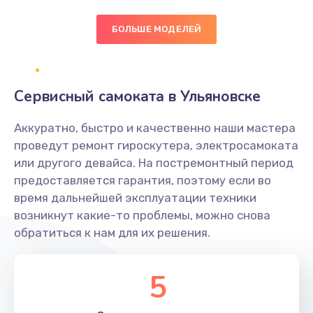
БОЛЬШЕ МОДЕЛЕЙ
Замена экрана
1095 руб.
Заказать
Сервисный самоката в Ульяновске
Замена северного моста
Аккуратно, быстро и качественно наши мастера
1950 руб.
проведут ремонт гироскутера, электросамоката
Заказать
или другого девайса. На постремонтный период
предоставляется гарантия, поэтому если во
Ремонт цепей питания
время дальнейшей эксплуатации техники
возникнут какие-то проблемы, можно снова
2500 руб.
обратиться к нам для их решения.
Заказать
5
Замена жесткого диска
660 руб.